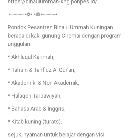
https://binaulummah-kng.ponpes.id/
•┈┈┈┈•❁• •❁•┈┈┈┈•
Pondok Pesantren Binaul Ummah Kuningan
berada di kaki gunung Ciremai dengan program
unggulan :
* Akhlaqul Karimah,
* Tahsin & Tahfidz Al Qur’an,
* Akademik & Non Akademik,
* Halaqoh Tarbawiyah,
* Bahasa Arab & Inggris,
* Kitab kuning (turats),
sejuk, nyaman untuk belajar dengan visi