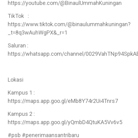
https://youtube.com/@BinaulUmmahKuningan
TikTok :
https://www.tiktok.com/@binaulummahkuningan?
_t=8q3wAuhWgPX&_r=1
Saluran :
https://whatsapp.com/channel/0029VahTNp94Spk
Lokasi
Kampus 1 :
https://maps.app.goo.gl/eMb8Y74r2Ui4Tnrs7
Kampus 2 :
https://maps.app.goo.gl/yQmbD4QtuKA5Vv6v5
#psb #penerimaansantribaru