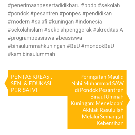
#penerimaanpesertadidikbaru #ppdb #sekolah
#pondok #pesantren #ponpes #pendidikan
#modern #salafi #kuningan #indonesia
#sekolahislam #sekolahpenggerak #akreditasiA
#programbeasiswa #beasiswa
#binaulummahkuningan #BeU #mondokBeU
#kamibinaulummah
PENTAS KREASI,
Peringatan Maulid
SENI & EDUKASI
Nabi Muhammad SAW
PERISAI VI
di Pondok Pesantren
Binaul Ummah
Kuningan: Meneladani
Akhlak Rasulullah
Melalui Semangat
Kebersihan