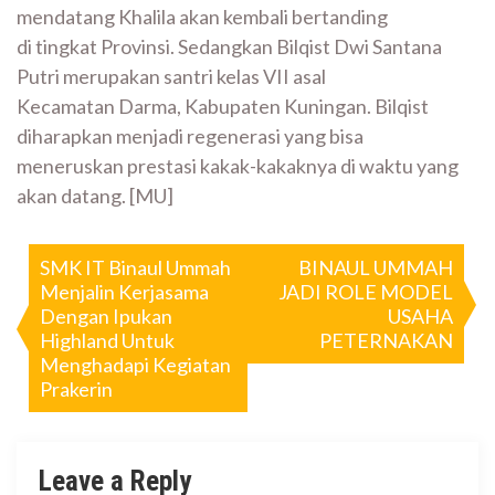
mendatang Khalila akan kembali bertanding
di tingkat Provinsi. Sedangkan Bilqist Dwi Santana
Putri merupakan santri kelas VII asal
Kecamatan Darma, Kabupaten Kuningan. Bilqist
diharapkan menjadi regenerasi yang bisa
meneruskan prestasi kakak-kakaknya di waktu yang
akan datang. [MU]
Post
SMK IT Binaul Ummah
BINAUL UMMAH
Menjalin Kerjasama
JADI ROLE MODEL
navigation
Dengan Ipukan
USAHA
Highland Untuk
PETERNAKAN
Menghadapi Kegiatan
Prakerin
Leave a Reply