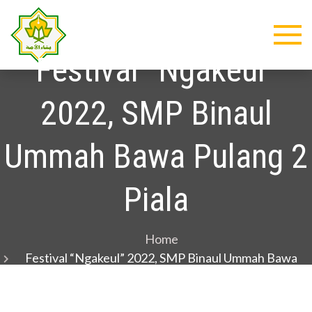
Skip
Binaul
Menjadi Lembaga
to
Profesional, Terkemuka,
content
Ummah
Modern dan Islami dalam
Festival “Ngakeul”
Pelayanan Jasa
Pendidikan, Kesehatan
2022, SMP Binaul
dan Pemberdayaan
Ekonomi Kerakyatan
Ummah Bawa Pulang 2
Piala
Home
Festival “Ngakeul” 2022, SMP Binaul Ummah Bawa
Pulang 2 Piala